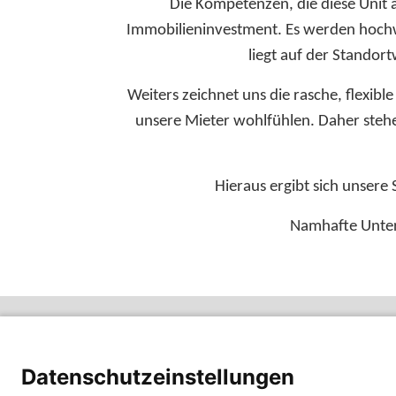
Die Kompetenzen, die diese Unit a
Immobilieninvestment. Es werden hochwe
liegt auf der Standor
Weiters zeichnet uns die rasche, flexib
unsere Mieter wohlfühlen. Daher stehe
Hieraus ergibt sich unsere
Namhafte Unter
DENZ
Change language
Fo
DENZ
DENZEL Retail
Datenschutzeinstellungen
Footer
M
DENZE
Plattner