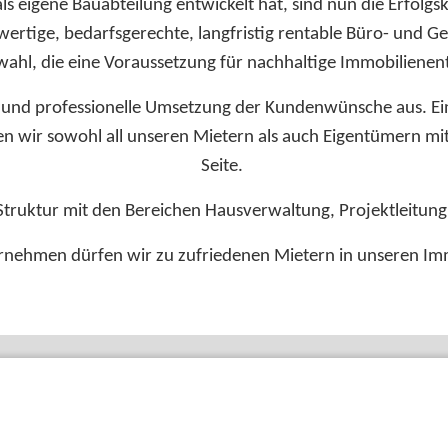
ls eigene Bauabteilung entwickelt hat, sind nun die Erfolg
rtige, bedarfsgerechte, langfristig rentable Büro- und 
twahl, die eine Voraussetzung für nachhaltige Immobilienentw
le und professionelle Umsetzung der Kundenwünsche aus. Ei
n wir sowohl all unseren Mietern als auch Eigentümern mit
Seite.
 Struktur mit den Bereichen Hausverwaltung, Projektleitu
nehmen dürfen wir zu zufriedenen Mietern in unseren Imm
EL Gruppe
Denzel auf Social Media
oter
EL Bank
Footer
enü
L Karriere